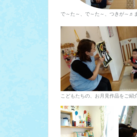
で～た～、で～た～、つきが～♬
こどもたちの、お月見作品をご