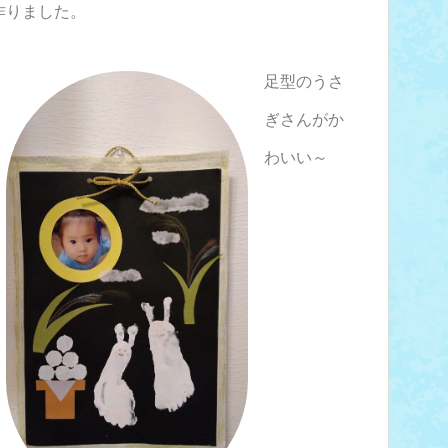
作りました。
足型のうさ
ぎさんがか
わいい～