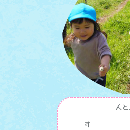
人と人との
す 自ら考