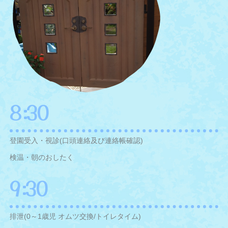
8:30
登園受入・視診(口頭連絡及び連絡帳確認)
検温・朝のおしたく
9:30
排泄(0～1歳児 オムツ交換/トイレタイム)