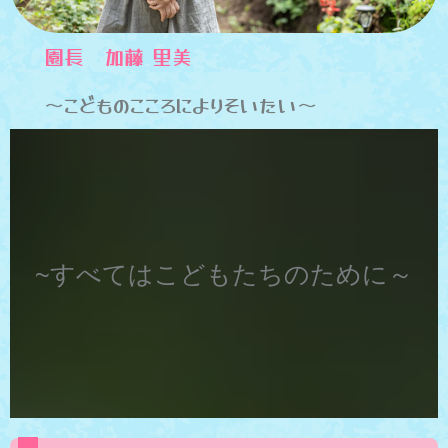
園長 加藤 里美
～こどものこころによりそいたい～
~すべてはこどもたちのために～