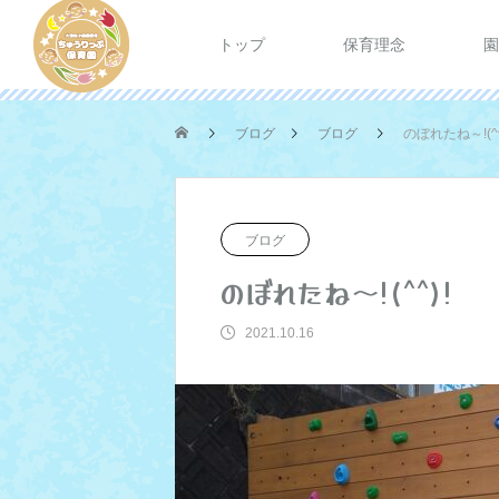
トップ
保育理念
園
ブログ
ブログ
のぼれたね～!(^^
ブログ
のぼれたね～!(^^)!
2021.10.16