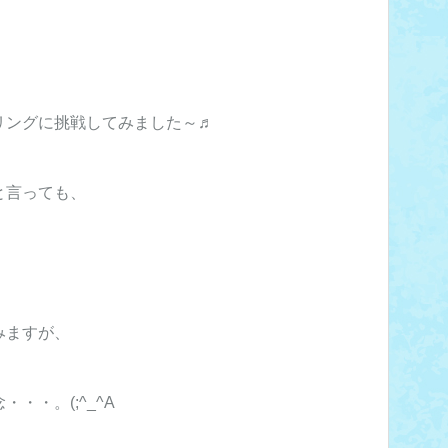
リングに挑戦してみました～♬
と言っても、
みますが、
・・。(;^_^A