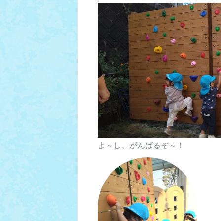
よ～し、がんばるぞ～！